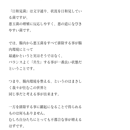
「日和見菌」は文字通り、状況を日和見してい
る菌ですが、
悪玉菌の増殖に反応しやすく、悪の道になびき
やすい菌です。
では、腸内から悪玉菌をすべて排除する事が腸
内環境にとって
最適かというと実はそうではなく、
バランスよく「共生」する事が一番良い状態だ
ということです。
つまり、腸内環境を整える、というのはまさし
く我々が住むこの世界と
同じ事だと考える事が出来ます。
一方を排除する事に躍起になることで得られる
ものは何もありません。
むしろ自分たちにとっても不都合な事が増える
はずです。