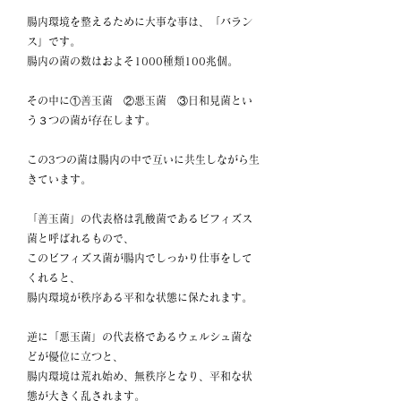
腸内環境を整えるために大事な事は、「バラン
ス」です。
腸内の菌の数はおよそ1000種類100兆個。
その中に①善玉菌　②悪玉菌　③日和見菌とい
う３つの菌が存在します。
この3つの菌は腸内の中で互いに共生しながら生
きています。
「善玉菌」の代表格は乳酸菌であるビフィズス
菌と呼ばれるもので、
このビフィズス菌が腸内でしっかり仕事をして
くれると、
腸内環境が秩序ある平和な状態に保たれます。
逆に「悪玉菌」の代表格であるウェルシュ菌な
どが優位に立つと、
腸内環境は荒れ始め、無秩序となり、平和な状
態が大きく乱されます。