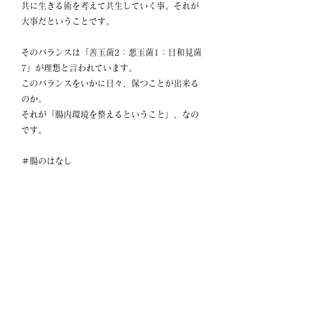
共に生きる術を考えて共生していく事。それが
大事だということです。
そのバランスは「善玉菌2：悪玉菌1：日和見菌
7」が理想と言われています。
このバランスをいかに日々、保つことが出来る
のか。
それが「腸内環境を整えるということ」、なの
です。
＃腸のはなし
からだ
ライフスタイル
健康
腸内環境
関連記事