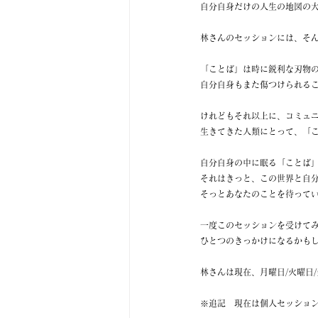
自分自身だけの人生の地図の
林さんのセッションには、そ
「ことば」は時に鋭利な刃物
自分自身もまた傷つけられる
けれどもそれ以上に、コミュ
生きてきた人類にとって、「
自分自身の中に眠る「ことば
それはきっと、この世界と自
そっとあなたのことを待って
一度このセッションを受けて
ひとつのきっかけになるかも
林さんは現在、月曜日/火曜日
※追記　現在は個人セッショ