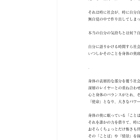
それは時に社会が、時に自分
無自覚の中で作り出してしま
本当の自分の気持ちとは何？
自分に語りかける時間すら社
いつしかそのことを身体の奥
.
身体の表層的な部分を覆う社
深層のレイヤーとの重ね合わ
心と身体のバランスがとれ、
「使命」となり、大きなパワ
身体の奥に眠っている「こと
それを誰かの力を借りて、時
おそらくちょっとだけ怖さも
その「ことば」や「情景」を