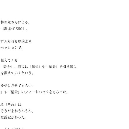
る林理永さんによる、
『調律×CS60』。
ンに入られる以前より
ルセッションで、
で見えてくる
や「記号」、時には「感情」や「情景」を引き出し、
スを調えていくという。
ンを受けさせてもらい、
号」や「情景」のフィードバックをもらった。
れる「それ」は、
やそうだよねうんうん、
うな感覚があった。