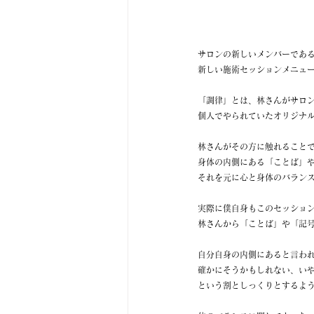
サロンの新しいメンバーであ
新しい施術セッションメニュー
「調律」とは、林さんがサロ
個人でやられていたオリジナ
林さんがその方に触れること
身体の内側にある「ことば」
それを元に心と身体のバラン
実際に僕自身もこのセッショ
林さんから「ことば」や「記
自分自身の内側にあると言わ
確かにそうかもしれない、い
という割としっくりとするよ