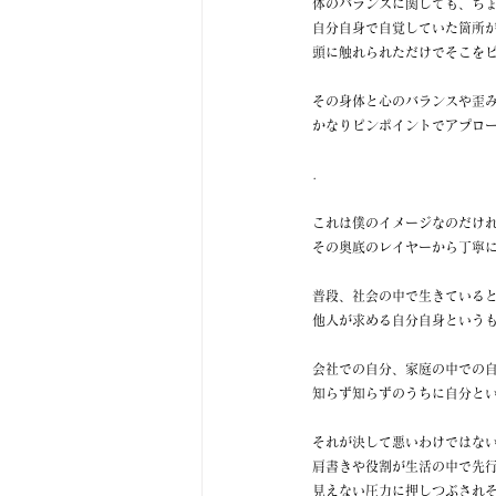
体のバランスに関しても、ち
自分自身で自覚していた箇所
頭に触れられただけでそこを
その身体と心のバランスや歪み
かなりピンポイントでアプロ
.
これは僕のイメージなのだけ
その奥底のレイヤーから丁寧
普段、社会の中で生きている
他人が求める自分自身という
会社での自分、家庭の中での
知らず知らずのうちに自分と
それが決して悪いわけではな
肩書きや役割が生活の中で先
見えない圧力に押しつぶされ