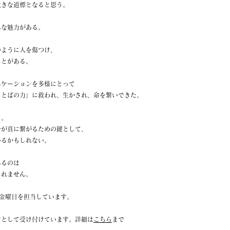
大きな道標となると思う。
んな魅力がある。
のように人を傷つけ、
ことがある。
ニケーションを多様にとって
ことばの力」に救われ、生かされ、命を繋いできた。
」。
分が真に繋がるための鍵として、
いるかもしれない。
みるのは
しれません。
/金曜日を担当しています。
ンとして受け付けています。詳細は
こちら
まで