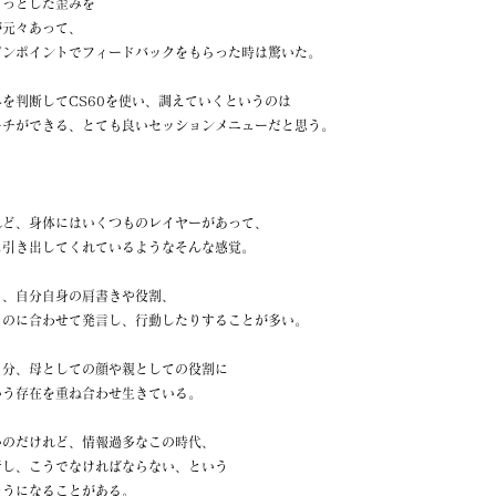
ょっとした歪みを
が元々あって、
ピンポイントでフィードバックをもらった時は驚いた。
を判断してCS60を使い、調えていくというのは
ーチができる、とても良いセッションメニューだと思う。
れど、身体にはいくつものレイヤーがあって、
に引き出してくれているようなそんな感覚。
と、自分自身の肩書きや役割、
ものに合わせて発言し、行動したりすることが多い。
自分、母としての顔や親としての役割に
いう存在を重ね合わせ生きている。
いのだけれど、情報過多なこの時代、
行し、こうでなければならない、という
そうになることがある。