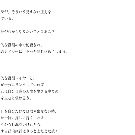
自身が、そういう見えない圧力を
っている。
自分が心からやりたいことはある？
会的な役割の中で忙殺され、
底のレイヤーに、そっと閉じ込めてしまう。
会的な役割レイヤーと、
せが十分にリンクしていれば
それは自分自身の人生を生きる中での
ーを生むと僕は思う。
ば」を自分だけでは取り出せない時、
には一緒に探しに行くことは
伴うかもしれないけれども、
探す自己内旅行はきっとまだまだ続く