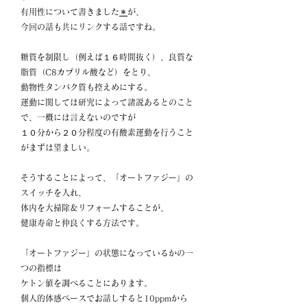
有用性について書きました
＊
が、
今回の話も共にリンクする話ですね。
糖質を制限し（例えば１６時間抜く）、良質な
脂質（C8カプリル酸など）をとり、
動物性タンパク質も控えめにする。
運動に関しては研究によって諸説あるとのこと
で、一概には言えないのですが
１０分から２０分程度の有酸素運動を行うこと
がまずは望ましい。
そうすることによって、「オートファジー」の
スイッチを入れ、
体内を大掃除＆リフォームすることが、
健康寿命と仲良くする方法です。
「オートファジー」の状態になっているかの一
つの指標は
ケトン値を調べることにあります。
個人的体感ベースでお話しすると10ppmから