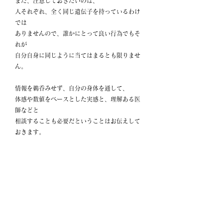
また、注意しておきたいのは、
人それぞれ、全く同じ遺伝子を持っているわけ
では
ありませんので、誰かにとって良い行為でもそ
れが
自分自身に同じように当てはまるとも限りませ
ん。
情報を鵜呑みせず、自分の身体を通して、
体感や数値をベースとした実感と、理解ある医
師などと
相談することも必要だということはお伝えして
おきます。
個人的にも
心身の健康にゴールは無いなと日々感じていま
す。
3歩進んで2歩下がる、時には5歩くらい下がる
ことも
ある中で、とは言えどの方向に自分は歩きたい
のか、