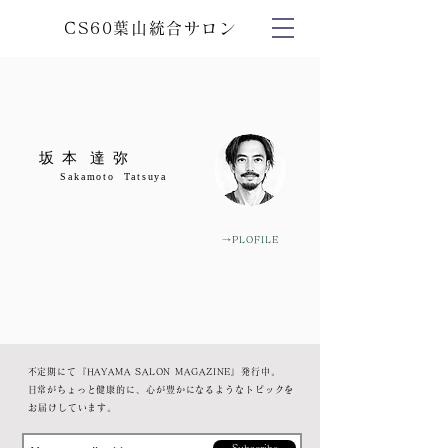
CS60葉山統合サロン
坂 本 達 弥
​ Sakamoto Tatsuya
→PLOFILE
sound meditation
​不定期にて『HAYAMA SALON MAGAZINE』発行中。
​日常がちょっと健康的に、心が豊かになるようなトピックを
お届けしています。